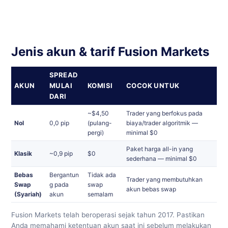
Jenis akun & tarif Fusion Markets
SPREAD
AKUN
MULAI
KOMISI
COCOK UNTUK
DARI
~$4,50
Trader yang berfokus pada
Nol
0,0 pip
(pulang-
biaya/trader algoritmik —
pergi)
minimal $0
Paket harga all-in yang
Klasik
~0,9 pip
$0
sederhana — minimal $0
Bebas
Bergantun
Tidak ada
Trader yang membutuhkan
Swap
g pada
swap
akun bebas swap
(Syariah)
akun
semalam
Fusion Markets telah beroperasi sejak tahun 2017. Pastikan
Anda memahami ketentuan akun saat ini sebelum melakukan