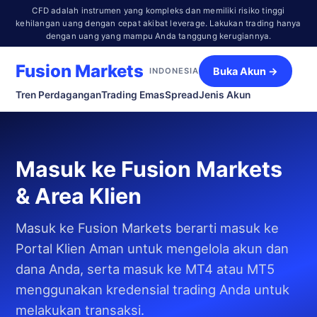
CFD adalah instrumen yang kompleks dan memiliki risiko tinggi
kehilangan uang dengan cepat akibat leverage. Lakukan trading hanya
dengan uang yang mampu Anda tanggung kerugiannya.
Fusion Markets
Buka Akun →
INDONESIA
Tren Perdagangan
Trading Emas
Spread
Jenis Akun
Masuk ke Fusion Markets
& Area Klien
Masuk ke Fusion Markets berarti masuk ke
Portal Klien Aman untuk mengelola akun dan
dana Anda, serta masuk ke MT4 atau MT5
menggunakan kredensial trading Anda untuk
melakukan transaksi.